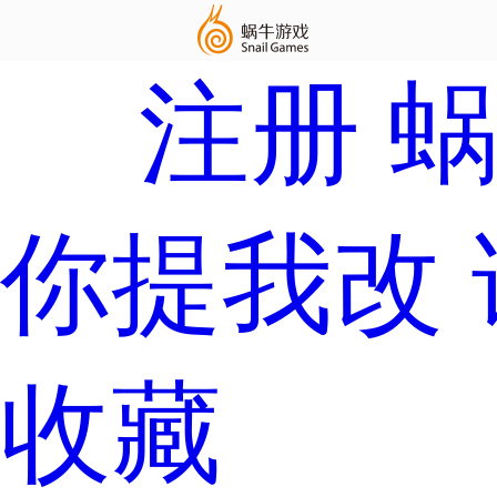
注册
你提我改
收藏