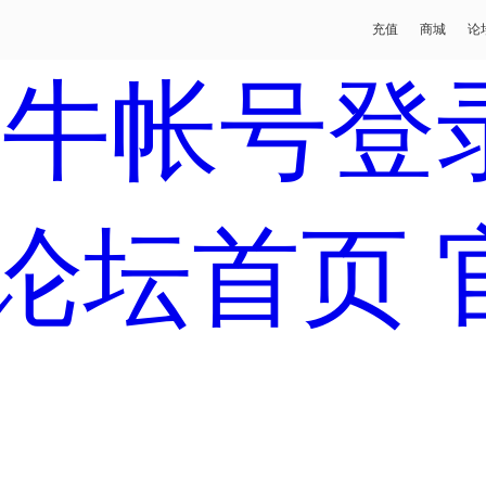
充值
商城
论
蜗牛帐号登
论坛首页