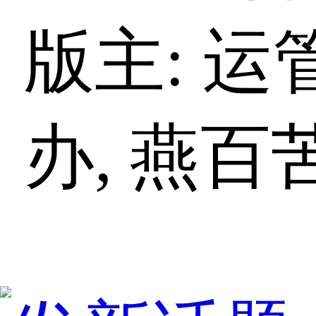
版主: 运
办, 燕百