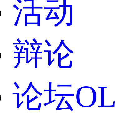
活动
辩论
论坛OL