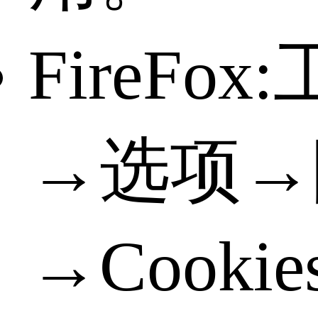
FireFox
→选项→
→Cooki