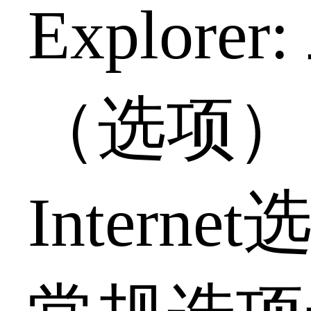
Explorer
（选项）
Interne