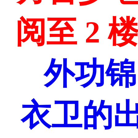
阅至 2 楼
外功锦
衣卫的