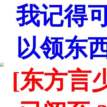
我记得
以领东
[东方言