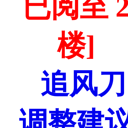
已阅至 
楼]
追风刀
调整建