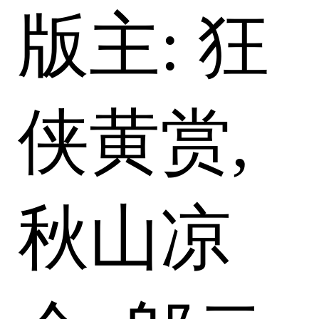
版主: 狂
侠黄赏,
秋山凉