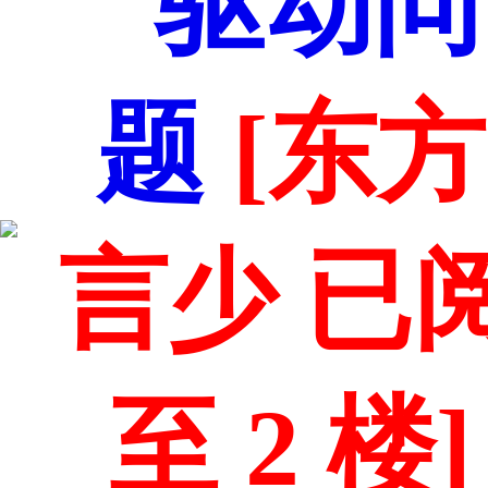
驱动问
题
[东方
言少 已
至 2 楼]