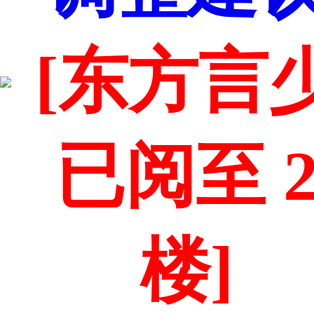
[东方言
已阅至 
楼]