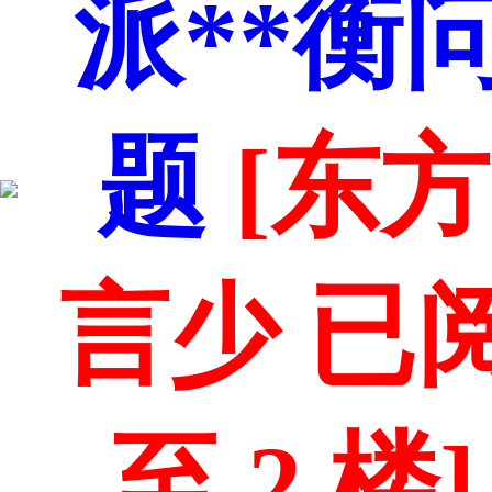
派**衡
题
[东方
言少 已
至 2 楼]