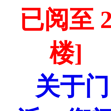
已阅至 
楼]
关于门