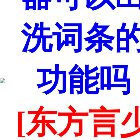
洗词条
功能吗
[东方言