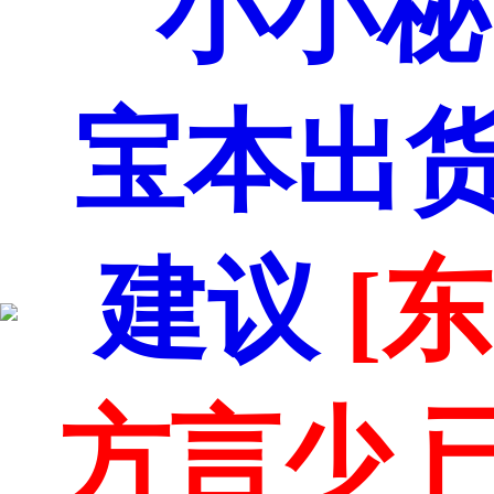
小小秘
宝本出
建议
[东
方言少 