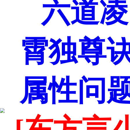
六道凌
霄独尊
属性问
[东方言