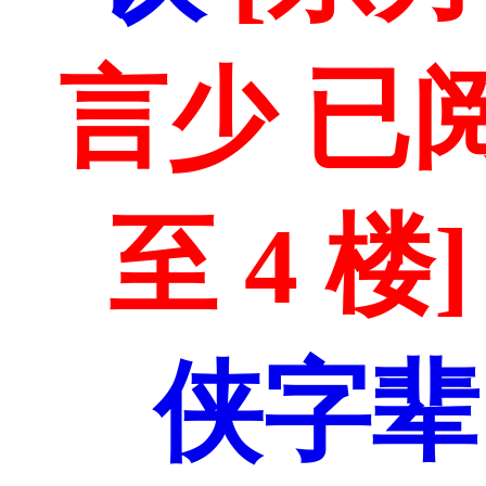
言少 已
至 4 楼]
侠字辈