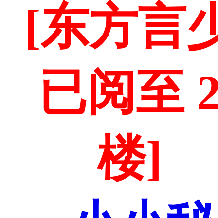
[东方言
已阅至 
楼]