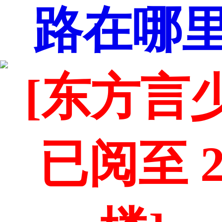
路在哪
[东方言
已阅至 