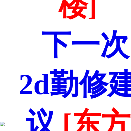
楼]
下一次
2d勤修
议
[东方