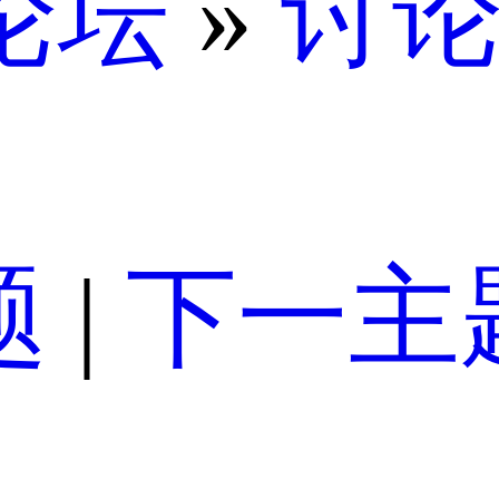
论坛
»
讨
题
|
下一主题