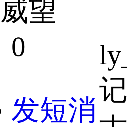
威望
0
ly
发短消