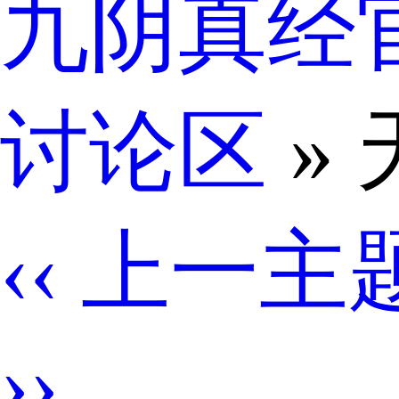
九阴真经
讨论区
»
‹‹ 上一主
››