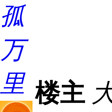
孤
万
里
楼主