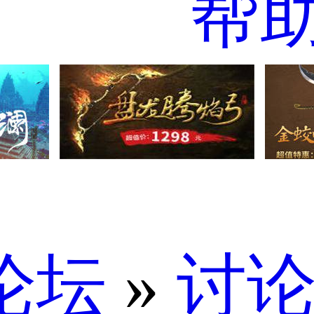
帮
论坛
»
讨