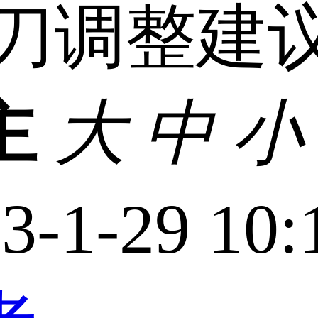
刀调整建
主
大
中
小
3-1-29 10