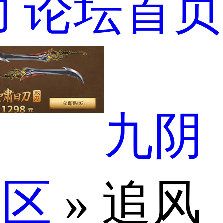
助
论坛首页
九阴
论区
» 追风