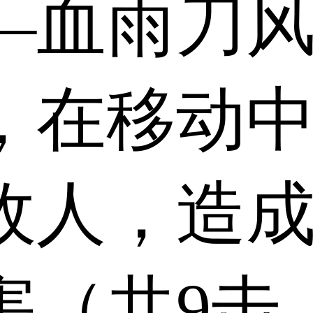
—血雨刀
，在移动
敌人，造成
害（共9击