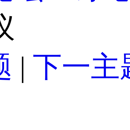
议
题
|
下一主题