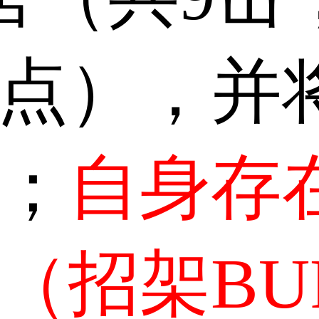
X点），并
”；
自身存
”（招架BU