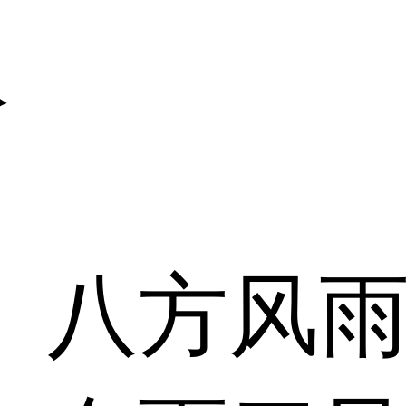
议
、八方风