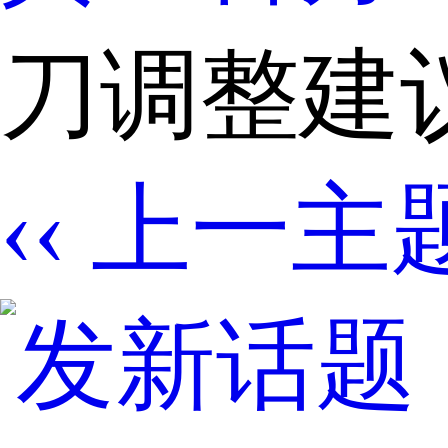
刀调整建
‹‹ 上一主