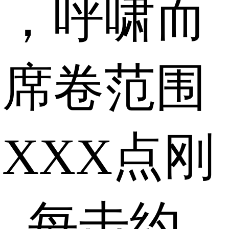
风，呼啸而
中席卷范围
XXX点刚
，每击约