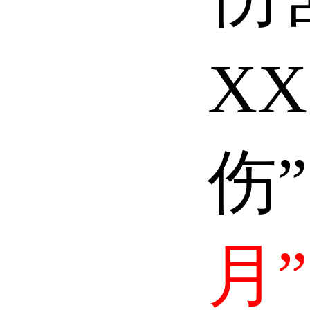
X
伤
月