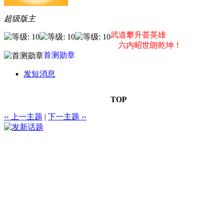
超级版主
武道攀升荟英雄
六内昭世朗乾坤！
首测勋章
发短消息
TOP
‹‹ 上一主题
|
下一主题 ››