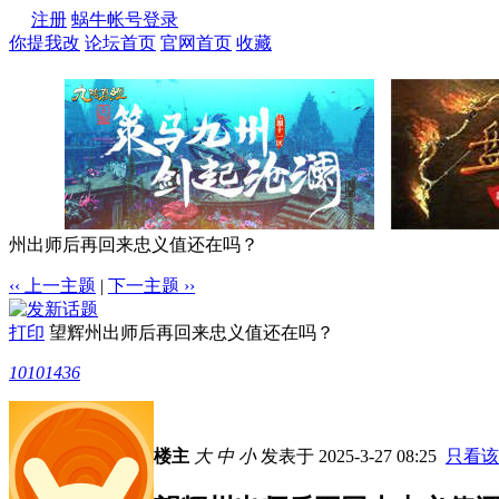
注册
蜗牛帐号登录
你提我改
论坛首页
官网首页
收藏
州出师后再回来忠义值还在吗？
‹‹ 上一主题
|
下一主题 ››
打印
望辉州出师后再回来忠义值还在吗？
10101436
楼主
大
中
小
发表于 2025-3-27 08:25
只看该